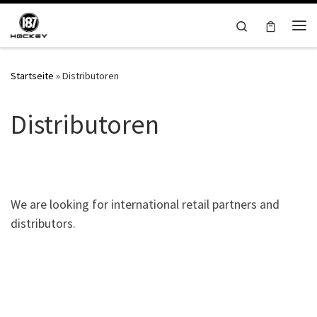
Zum Inhalt springen
Search
Me
Startseite
»
Distributoren
Distributoren
.
We are looking for international retail partners and
distributors.