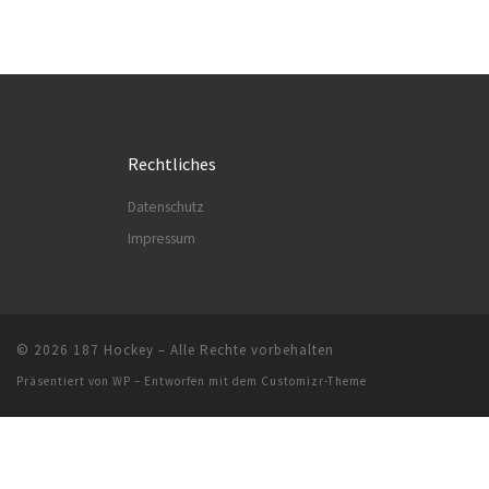
Rechtliches
Datenschutz
Impressum
© 2026
187 Hockey
– Alle Rechte vorbehalten
Präsentiert von
WP
– Entworfen mit dem
Customizr-Theme