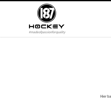
Zum Inhalt springen
#madeofpassionforquality
Hier ba