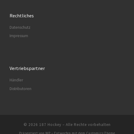
Rechtliches
Datenschutz
Impressum
Vertriebspartner
Händler
Distributoren
© 2026
187 Hockey
– Alle Rechte vorbehalten
Präsentiert von
WP
– Entworfen mit dem
Customizr-Theme