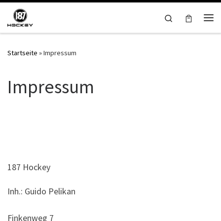
Zum Inhalt springen
Search
Me
Startseite
»
Impressum
Impressum
.
.
187 Hockey
Inh.: Guido Pelikan
Finkenweg 7