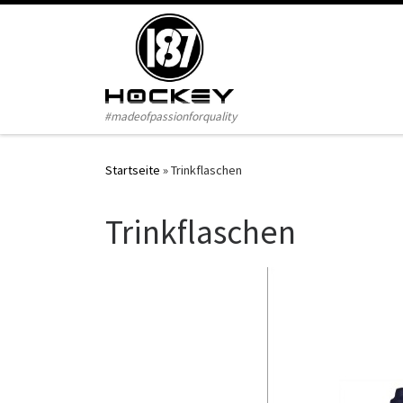
Zum Inhalt springen
#madeofpassionforquality
Startseite
»
Trinkflaschen
Trinkflaschen